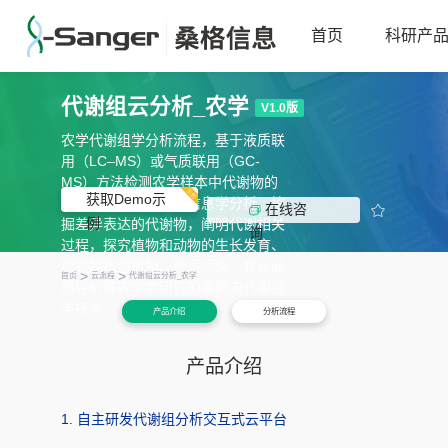
首页
科研产
代谢组云分析_农学
V1.0版
农学代谢组学分析流程，基于液质联
用（LC–MS）或气质联用（GC-
MS）方法检测农学样本中代谢物的
获取Demo示
动态变化。通过生物信息学分析，挖

在线咨
例
掘差异表达的代谢物，阐明代谢相关
询
过程，探究植物和动物的生长发育、
植物的抗逆机制、环境污染、食品品
>
>
首页
云流程
代谢组云分析_农学
质评价等农学学研究的非靶向代谢组
学技术。
产品介绍
分析流程
产品介绍
1. 自主研发代谢组分析交互式云平台