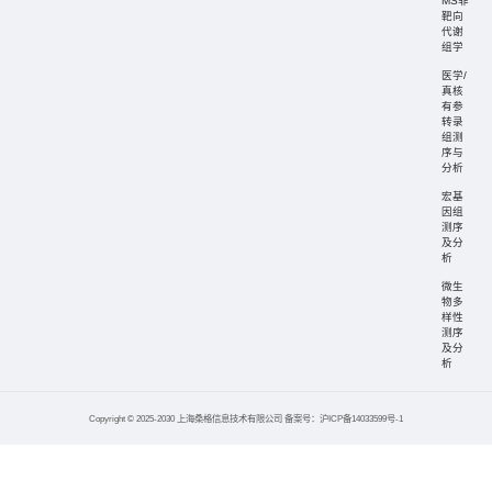
MS非
靶向
代谢
组学
医学/
真核
有参
转录
组测
序与
分析
宏基
因组
测序
及分
析
微生
物多
样性
测序
及分
析
Copyright © 2025-2030 上海桑格信息技术有限公司 备案号：沪ICP备14033599号-1