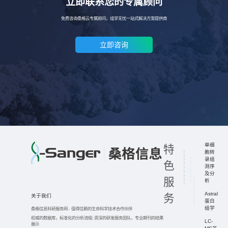
立即联系您的专属顾问
免费咨询桑格云专属顾问，组学无忧一站式解决方案提供商
立即咨询
单细
特
胞转
录组
色
测序
及分
服
析
Astral
务
关于我们
蛋白
组学
桑格信息科研服务网
-
值得信赖的生命科学技术合作伙伴
权威的数据库，标准化的分析流程;
资深的研发服务团队，专业期刊的结果
LC-
展示