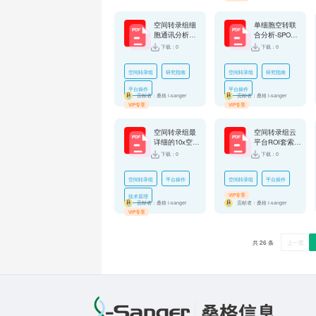
空间转录组细
单细胞空转联
胞通讯分析结
合分析-SPOTlig
果解读 及数据
ht分析 结果解
下载：0
下载：0
挖掘思路
读及数据挖掘
思路
空间转录组
研究指南
空间转录组
研究指南
平台操作
平台操作
贡献者：桑格 i-sanger
贡献者：桑格 i-sanger
VIP专享
VIP专享
空间转录组最
空间转录组云
详细的10x空间
平台ROI套索功
转录组summar
能操作指南
下载：0
下载：0
y网页报告解读
空间转录组
平台操作
空间转录组
平台操作
VIP专享
技术原理
贡献者：桑格 i-sanger
贡献者：桑格 i-sanger
VIP专享
共 26 条
上一页