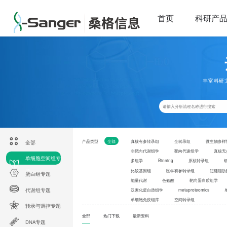
首页
科研产
丰富科研
产品类型
全部
真核有参转录组
全转录组
微生物多样
全部
非靶向代谢组学
靶向代谢组学
真核无
单细胞空间组专
多组学
Binning
原核转录组
比较基因组
医学有参转录组
短链脂肪
题
蛋白组专题
能量代谢
色氨酸
靶向蛋白质组学
代谢组专题
泛素化蛋白质组学
metaproteomics
单细胞免疫组库
空间转录组
转录与调控专题
全部
热门下载
最新资料
DNA专题