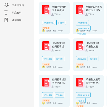
微生物专题
单细胞转录组
单细胞&空间原
云平台使用说
始数据上传GE
产品资料
明书
O操作指南
下载：0
下载：0
通用专题
单细胞转录组
平台操作
单细胞转录组
VIP专享
单细胞免疫组库
贡献者：桑格 i-sanger
贡献者：桑格 i-sanger
空间转录组
VIP专享
【写作指导】
【写作指导】
空间转录组（1
单细胞免疫组
0x cytAssist）
库（10X Geno
下载：0
下载：0
实验方法描述
mics）实验方
（中英文版）
法描述（中英
空间转录组
写作指导
单细胞ATAC
写作指导
文版）
VIP专享
VIP专享
贡献者：桑格 i-sanger
贡献者：桑格 i-sanger
空间转录组云
单细胞免疫组
平台使用说明
库云平台使用
书
说明书
下载：0
下载：0
空间转录组
平台操作
单细胞免疫组库
VIP专享
平台操作
贡献者：桑格 i-sanger
贡献者：桑格 i-sanger
VIP专享