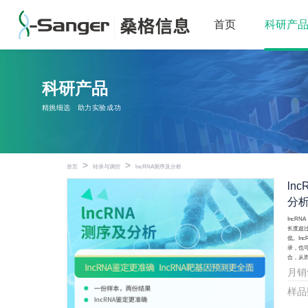
首页
科研产
科研产品
精挑细选
助力实验成功
>
>
首页
转录与调控
lncRNA测序及分析
ln
分
IncRN
长度超过
低。In
录，也可
合，从
月销
样品