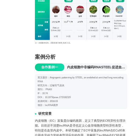
案例分析
合作案例一
内皮细胞中非编码RNASTEEL促进血管生成
英文题目：Angiogenic patterning by STEEL, an endothelial-enriched long noncoding
RNA
研究方向：过敏性气道炎
期刊： PNAS
IF：10.74
DOI： 10.1073/pnas.1715182115
发表时间：2018.03
项目：lncRNA测序
研究背景
内皮细胞（EC）富集蛋白编码基因，定义了典型的EC特异性生理功
能。目前还不清楚lncRNA是否也定义心血管细胞类型特异性表型，
特别是在血管内皮中。本研究确定了EC中富集的lncRNA在ECs对体
位和血流动力学的表型适应中的作用，并阐明了lncRNA在EC转录调