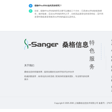
植物中lncRNA如何具体研究？
目前，植物中lncRNA的研究主要可以概括三个方向：①具体lncRNA的机制研
究，相对较难；②从lncRNA的序列入手，分析其起源变化和变异特征；③不同
发育时期或者逆境相关lncRNA的鉴定以及特点。
特
色
服
务
关于我们
桑格信息科研服务网
-
值得信赖的生命科学技术合作伙伴
权威的数据库，标准化的分析流程;
资深的研发服务团队，专业期刊的结果
展示
Copyright © 2025-2030 上海桑格信息技术有限公司 备案号：沪ICP备