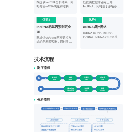
既提供IncRNA分析结果，同
既提供数据库鉴定已知
时分析mRNA表达和结构变
IncRNA，同时基于多项参数
化，全面揭示样本转录调控
和软件筛选预测新IncRNA
机制
优势3
优势4
IncRNA靶基因预测更全
ceRNA调控网络
面
miRNA-mRNA, miRNA-
lncRNA, ceRNA-ceRNA关
既提供cis/trans两种调控方
系，展示 miRNA -mRNA-
式的靶基因预测，同时灵活
lncRNA 竞争性结合调控网
调整筛选范围，全面揭示基
络， 全面揭示转录调控信息
因调控作用
技术流程
测序流程
分析流程