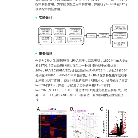
控中的新作用。力学的表型适应中的作用，并阐明了lncRNA在EC转
录调控中的新作用。
实验设计
主要结论
作者对6种人体细胞进行lncRNA测序，结果表明，18524个lncRNAs
和18701个蛋白质编码基因在至少一种细 胞类型中的表达高于
20%，HUVEC和HMVEC共同富集的lncRNA有29个，并且28和59个
分别在HUVEC、HMVEC 中单独富集。lncRNA在多种生物学过程中
起到基因调节作用，包括干细胞功能和干细胞分化。研究确定了富含
lncRNA的ECs，并进一步描述了剪接转录物ECs丰富的
lncRNA（STEEL）。STEEL通过体内EC促进完整血管的形 成。此
外，STEEL可调节eNOS和KLF2的表达，从而影响内皮血管的形
成。