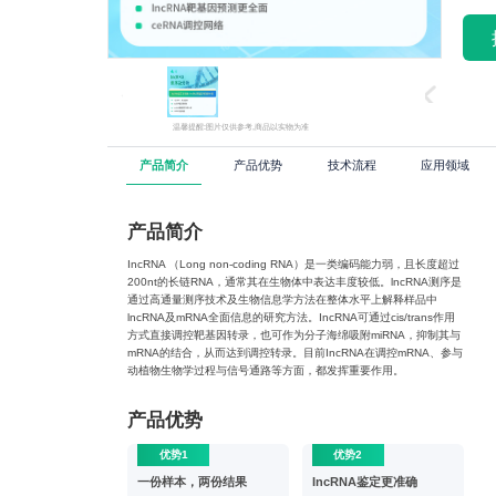
温馨提醒:图片仅供参考,商品以实物为准
产品简介
产品优势
技术流程
应用领域
产品简介
IncRNA （Long non-coding RNA）是一类编码能力弱，且长度超过
200nt的长链RNA，通常其在生物体中表达丰度较低。lncRNA测序是
通过高通量测序技术及生物信息学方法在整体水平上解释样品中
lncRNA及mRNA全面信息的研究方法。IncRNA可通过cis/trans作用
方式直接调控靶基因转录，也可作为分子海绵吸附miRNA，抑制其与
mRNA的结合，从而达到调控转录。目前IncRNA在调控mRNA、参与
动植物生物学过程与信号通路等方面，都发挥重要作用。
产品优势
优势1
优势2
一份样本，两份结果
IncRNA鉴定更准确