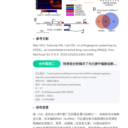
参考文献
Man HSJ, Sukumar AN, Lam GC, et al Angiogenic patterning by
STEEL, an endothelial-enriched long noncoding RNA[J]. Proc
Natl Acad Sci U S A. 2018;115(10):2401-2406.
合作案例二
转录组分析揭示了与大麦中镉胁迫耐受性相关的lncRNA介导的调控网络
英文题目：Transcriptome profiling uncovers the lncRNA-mediated regulatory
networks associated with tolerance to cadmium stress in barley
研究方向：植物Cd胁迫
期刊：Environmental and Experimental Botany
IF：5.7
DOI：10.1016/j.envexpbot.2022.105156
发表时间：2023.2
项目：lncRNA测序
研究背景
镉（Cd）是农业土壤中最广泛的重金属污染物之一。在响应非生物胁
迫方面，长非编码RNA（lncRNA）可以通过参与基因调控从而调控
植物的抗逆能力。然而，在植物（尤其是大麦）Cd胁迫效应中，
lncRNA的调节机制在很大程度上是未知的。因此研究lncRNA的遗传