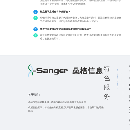
复数是非常有效的方法，同时还能提高多元统计分析模型的质量，一般非临床实
验建议不少于 6 例、临床不少于 30 例的重复。
样品量不足时会有什么影响？
生物样品中很多重要的代谢物含量低，当样品量不足时，提取的代谢物浓度会低
于仪器的检测限，进而导致能检出的代谢物种类大大减少。
挥发性代谢组与常规非靶向代谢组学的实验差异？
常规非靶需要有机试剂提取并衍生化处理；挥发性代谢组则无需提取及衍生化处
理，直接加热即可。
特
色
服
务
关于我们
桑格信息科研服务网
-
值得信赖的生命科学技术合作伙伴
权威的数据库，标准化的分析流程;
资深的研发服务团队，专业期刊的结果
展示