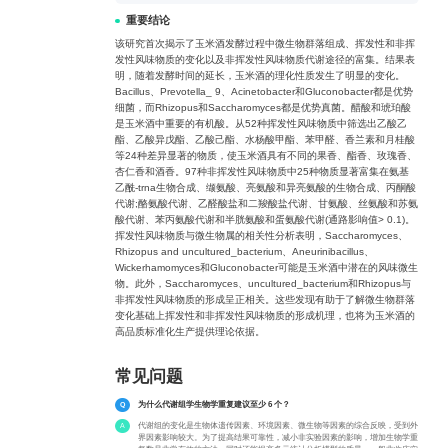
重要结论
该研究首次揭示了玉米酒发酵过程中微生物群落组成、挥发性和非挥
发性风味物质的变化以及非挥发性风味物质代谢途径的富集。结果表
明，随着发酵时间的延长，玉米酒的理化性质发生了明显的变化。
Bacillus、Prevotella_ 9、Acinetobacter和Gluconobacter都是优势
细菌，而Rhizopus和Saccharomyces都是优势真菌。醋酸和琥珀酸
是玉米酒中重要的有机酸。从52种挥发性风味物质中筛选出乙酸乙
酯、乙酸异戊酯、乙酸己酯、水杨酸甲酯、苯甲醛、香兰素和月桂酸
等24种差异显著的物质，使玉米酒具有不同的果香、酯香、玫瑰香、
杏仁香和酒香。97种非挥发性风味物质中25种物质显著富集在氨基
乙酰-trna生物合成、缬氨酸、亮氨酸和异亮氨酸的生物合成、丙酮酸
代谢;酪氨酸代谢、乙醛酸盐和二羧酸盐代谢、甘氨酸、丝氨酸和苏氨
酸代谢、苯丙氨酸代谢和半胱氨酸和蛋氨酸代谢(通路影响值> 0.1)。
挥发性风味物质与微生物属的相关性分析表明，Saccharomyces、
Rhizopus and uncultured_bacterium、Aneurinibacillus、
Wickerhamomyces和Gluconobacter可能是玉米酒中潜在的风味微生
物。此外，Saccharomyces、uncultured_bacterium和Rhizopus与
非挥发性风味物质的形成呈正相关。这些发现有助于了解微生物群落
变化基础上挥发性和非挥发性风味物质的形成机理，也将为玉米酒的
高品质标准化生产提供理论依据。
常见问题
为什么代谢组学生物学重复建议至少 6 个？
代谢组的变化是生物体遗传因素、环境因素、微生物等因素的综合反映，受到外
界因素影响较大。为了提高结果可靠性，减小非实验因素的影响，增加生物学重