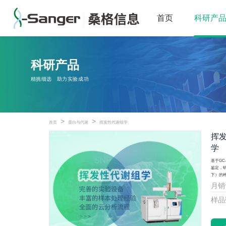
首页
科研产
科研产品
精挑细选
助力实验成功
>
>
首页
蛋白与代谢
挥发性代谢组学
挥
学
基于G
鉴定，研
下）的
月销
样品