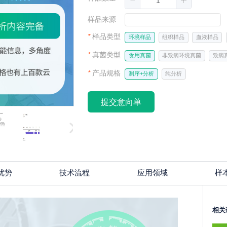
样品来源
*
样品类型
环境样品
组织样品
血液样品
*
真菌类型
食用真菌
非致病环境真菌
致病
*
产品规格
测序+分析
纯分析
提交意向单
优势
技术流程
应用领域
样
相关