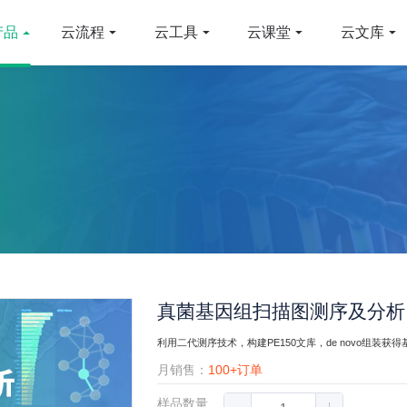
产品
云流程
云工具
云课堂
云文库
真菌基因组扫描图测序及分析
利用二代测序技术，构建PE150文库，de novo组
月销售：
100+订单
样品数量