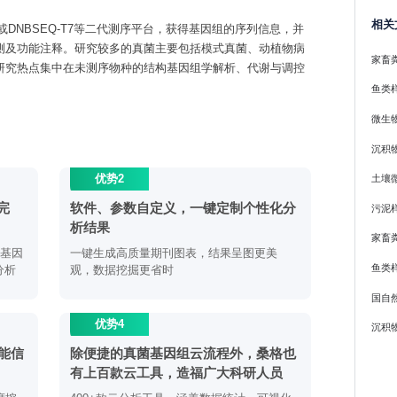
相关
lus或DNBSEQ-T7等二代测序平台，获得基因组的序列信息，并
测及功能注释。研究较多的真菌主要包括模式真菌、动植物病
家畜
研究热点集中在未测序物种的结构基因组学解析、代谢与调控
鱼类
微生
沉积
优势2
土壤
完
软件、参数自定义，一键定制个性化分
污泥
析结果
家畜
析基因
一键生成高质量期刊图表，结果呈图更美
鱼类
分析
观，数据挖掘更省时
国自
优势4
沉积
能信
除便捷的真菌基因组云流程外，桑格也
有上百款云工具，造福广大科研人员