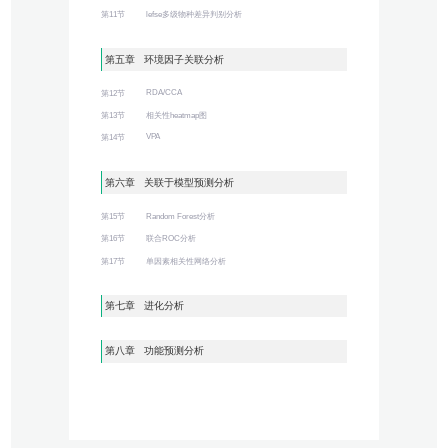
第11节
lefse多级物种差异判别分析
第五章 环境因子关联分析
RDA/CCA
第12节
第13节
相关性heatmap图
VPA
第14节
第六章 关联于模型预测分析
第15节
Random Forest分析
第16节
联合ROC分析
第17节
单因素相关性网络分析
第七章 进化分析
第八章 功能预测分析