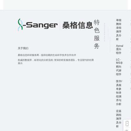
单细
特
胞转
录组
色
测序
及分
服
析
务
Astral
关于我们
蛋白
组学
桑格信息科研服务网
-
值得信赖的生命科学技术合作伙伴
LC-
权威的数据库，标准化的分析流程;
资深的研发服务团队，专业期刊的结果
MS非
展示
靶向
代谢
组学
医学/
真核
有参
转录
组测
序与
分析
宏基
因组
测序
及分
析