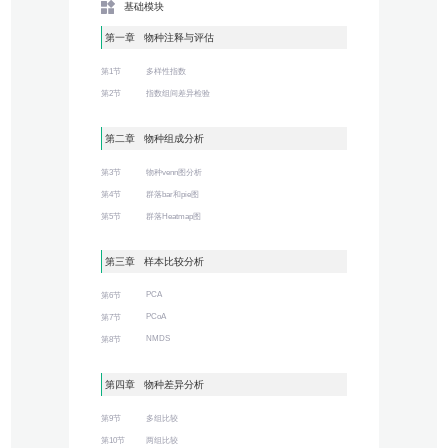
基础模块
第一章 物种注释与评估
第1节
多样性指数
第2节
指数组间差异检验
第二章 物种组成分析
第3节
物种venn图分析
第4节
群落bar和pie图
第5节
群落Heatmap图
第三章 样本比较分析
PCA
第6节
PCoA
第7节
NMDS
第8节
第四章 物种差异分析
第9节
多组比较
第10节
两组比较