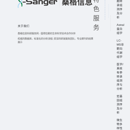
胞转
录组
色
测序
及分
服
析
Astral
务
关于我们
蛋白
组学
桑格信息科研服务网
-
值得信赖的生命科学技术合作伙伴
权威的数据库，标准化的分析流程;
资深的研发服务团队，专业期刊的结果
LC-
展示
MS非
靶向
代谢
组学
医学/
真核
有参
转录
组测
序与
分析
宏基
因组
测序
及分
析
微生
物多
样性