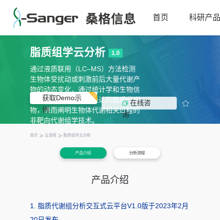
首页
科研产
脂质组学云分析
1.0
通过液质联用（LC–MS）方法检测
生物体受扰动或刺激前后大量代谢产
物的动态变化，通过统计学和生物信
获取Demo示
息学分析，挖掘差异表达的脂质代谢

在线咨
例
物，进而阐明生物体代谢相关过程的
询
非靶向代谢组学技术。
>
>
首页
云流程
脂质组学云分析
产品介绍
分析流程
产品介绍
1. 脂质代谢组分析交互式云平台V1.0版于2023年2月
20日发布