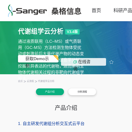
首页
科研产
代谢组学云分析
V3.4版
通过液质联用（LC–MS）或气质联
用（GC-MS）方法检测生物体受扰
动或刺激前后大量代谢产物的动态变
获取Demo示
化，通过统计学和生物信息学分析，

在线咨
例
挖掘差异表达的代谢物，进而阐明生
询
物体代谢相关过程的非靶向代谢组学
技术。
>
>
首页
云流程
代谢组学云分析
产品介绍
分析流程
产品介绍
1. 自主研发代谢组分析交互式云平台