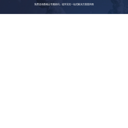
免费咨询桑格云专属顾问，组学无忧一站式解决方案提供商
立即咨询
单细
特
胞转
录组
色
测序
及分
服
析
Astral
务
关于我们
蛋白
组学
桑格信息科研服务网
-
值得信赖的生命科学技术合作伙伴
权威的数据库，标准化的分析流程;
资深的研发服务团队，专业期刊的结果
LC-
展示
MS非
靶向