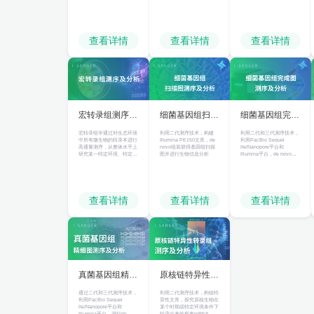
提供高质量数据。
开展测序工作。
定环境下微生物群体基因组
为研究对象，在分析微生物
多样性、种群结构、进化关
系的基础上，可进一步探究
微生物群体功能特性、相互
协作关系及与环境之间的关
查看详情
查看详情
查看详情
系，发掘潜在的生物学意
义。
宏转录组测序及
细菌基因组扫描
细菌基因组完成
分析
图测序及分析
图测序及分析
宏转录组学通过对生态环境
利用二代测序技术，构建
利用二代和三代测序技术，
中所有微生物的转录本进行
Illumina PE150文库，de
利用PacBio Sequel
高通量测序，从整体水平上
novo组装获得基因组扫描
IIe/Nanopore平台和
研究某一特定环境、特定时
图并进行生物信息分析
Illumina平台，de novo组
期菌群群体全部基因转录情
装获得基因组完成图并进行
况以及转录调控规律，以揭
生物信息分析
示微生物在不同环境压力下
的适应机制，探索环境与微
生物之间的相互作用机理的
组学技术；这种技术不仅具
查看详情
查看详情
查看详情
有宏基因组技术的全部优
点，可以检测环境中的活性
微生物，对活性转录本以及
活性功能进行研究，还可以
比较不同环境下的差异表达
基因和差异功能途径。
真菌基因组精细
原核链特异性转
图测序及分析
录组测序及分析
通过二代和三代测序技术，
利用二代测序技术，构链特
利用PacBio Sequel
异性文库，探究原核生物在
IIe/Nanopore平台和
某个时期或特定环境条件下
Illumina平台，进行de
转录出来的所有mRNA