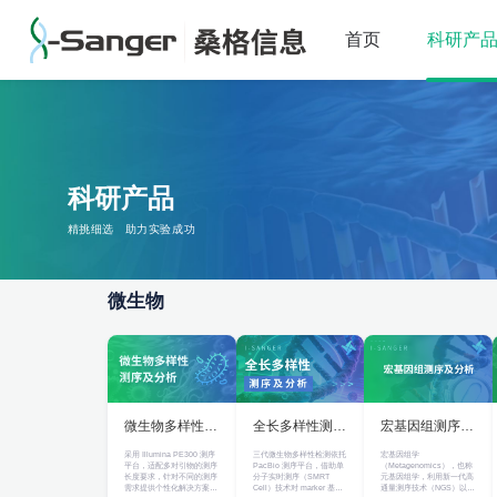
首页
科研产
科研产品
精挑细选
助力实验成功
>
首页
微生物
微生物
微生物多样性测
全长多样性测序
宏基因组测序及
序及分析
及分析
分析
采用 Illumina PE300 测序
三代微生物多样性检测依托
宏基因组学
平台，适配多对引物的测序
PacBio 测序平台，借助单
（Metagenomics），也称
长度要求，针对不同的测序
分子实时测序（SMRT
元基因组学，利用新一代高
需求提供个性化解决方案，
Cell）技术对 marker 基因
通量测序技术（NGS）以特