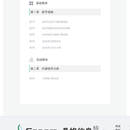
基础模块
第一章 新手指南
第1节
如何生成与下载结题报告
第2节
如何创建差异和目标代谢集
第3节
如何筛选代谢物下载表格
第4节
如何进行图形美化
第5节
如何进行交互分析
实战模块
第二章 代谢组学分析
第6节
代谢物注释信息
单细
特