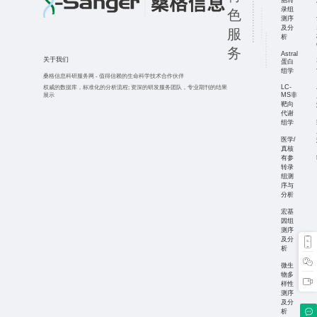
胞转
录组
色
测序
及分
服
析
务
Astral
关于我们
蛋白
组学
桑格信息科研服务网
-
值得信赖的生命科学技术合作伙伴
LC-
权威的数据库，标准化的分析流程;
资深的研发服务团队，专业期刊的结果
MS非
展示
靶向
代谢
组学
医学/
真核
有参
转录
组测
序与
分析
宏基
因组
测序
及分
析
微生
物多
样性
测序
及分
析