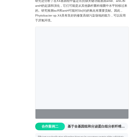
研究还分析了在X4基因组中鉴定出抗锑关键功能基因arsB、arsC和
arsH的起源和演化，它们可能是从其他肠杆菌科细菌中水平转移过来
的。研究推测iscR和arsH可能对Sb(III)的氧化有重要贡献。因此，
Phytobacter sp.X4具有良好的修复高锑污染场地的能力，可以应用
于厌氧环境。
合作案例二
基于全基因组和分泌蛋白组分析纤维素降解菌黏质沙雷氏菌LY1对竹子生物质的高效糖化
Efficient saccharification of bamboo biomass by secretome protein of the cellulolytic