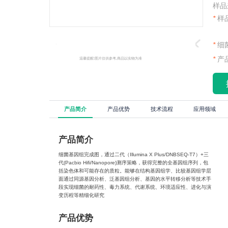
样品
*
样
*
细
*
产
温馨提醒:图片仅供参考,商品以实物为准
产品简介
产品优势
技术流程
应用领域
产品简介
细菌基因组完成图，通过二代（Illumina X Plus/DNBSEQ-T7）+三
代(Pacbio Hifi/Nanopore)测序策略，获得完整的全基因组序列，包
括染色体和可能存在的质粒。能够在结构基因组学、比较基因组学层
面通过同源基因分析、泛基因组分析、基因的水平转移分析等技术手
段实现细菌的耐药性、毒力系统、代谢系统、环境适应性、进化与演
变历程等精细化研究
产品优势