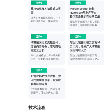
优势1
优势2
桑格信息样本抽提成功率
Pacbio sequel Ⅱe和
高
Nanopore双测序平台，
提供高质量的完整基因组
强大的核酸制备能力，样本
处理经验丰富，实验成功率
提供双平台测序方案，高深
高
度测序，保障基因组组装的
完整性和可靠性
优势3
优势4
细菌基因组云流程交付，
结合比较基因组云流程和
分析内容完备，随时随地
云工具，造福广大细菌基
做交互分析
因组科研人员
10大分析模块，40+项分析
借助比较基因组和云工具，
内容，全面解析基因组的结
发现基因组间的规律，寻找
构、基因组基础元件、移动
异同，解析进化，筛选候选
元件等信息
功能相关基因
优势5
17种功能数据库注释，深
入挖掘功能信息，多角度
解释科学问题
6大通用数据库，11项专用
数据库，可在致病性、耐药
性、代谢通路或代谢途径等
多角度进行功能基因的深入
挖掘
技术流程