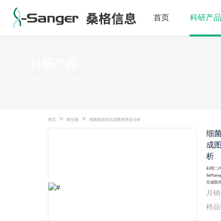
首页
科研产
科研产品
精挑细选
助力实验成功
>
>
首页
微生物
细菌基因组完成图测序及分析
细
成
析
利用二代
IIe/N
完成图
月销
样品