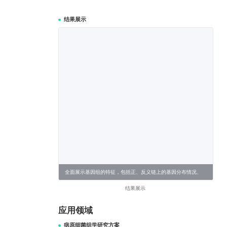
结果展示
全面展示基因组的特征，包括正、反义链上的基因分布情况、
GC含量、基因组岛等
结果展示
应用领域
病原细菌组学研究方案