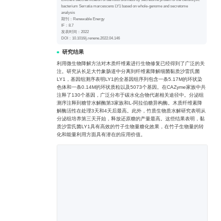
bacterium Serratia marcescens LY1 based on whole-genome and secretome
analysis
期刊：Renewable Energy
IF：8.7
发表时间：2022
DOI：10.1016/j.renene.2022.04.146
研究结果
利用微生物降解方法对木质纤维素进行生物修复已经得到了广泛的关
注。研究从长足大竹象肠道中分离到纤维素降解细菌黏质沙雷氏菌
LY1，基因组测序表明LY1的全基因组序列包含一条5.17M的环状染
色体和一条0.14M的环状质粒以及5073个基因。在CAZyme家族中共
注释了130个基因，广泛分布于碳水化合物代谢相关途径中。分泌组
测序注释到糖苷水解酶第3家族和L-阿拉伯糖异构酶。木质纤维素降
解酶活性在处理3天和4天后最高。此外，竹质生物质水解研究表明从
分泌组培养第三天开始，释放还原糖的产量最高。这些结果表明，黏
质沙雷氏菌LY1具有高效的竹子生物量糖化效果，在竹子生物量的转
化和能量利用方面具有潜在的应用价值。