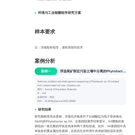
环境与工业细菌组学研究方案
样本要求
注：详细取样指导，请联系我司技术
案例分析
案例一
浮选尾矿附近污染土壤中分离的Phytobacter sp. X4的锑氧化和全基因组测序
Antimony oxidation and whole genome sequencing of Phytobacter sp. X4 isolated
from contaminated soil near a flotation site
期刊：Journal of Hazardous Materials
IF：13.6
发表时间：2022
DOI： 10.1016/j.jhazmat.2022.130462
研究结果
研究能耐受高浓度锑，并能在厌氧条件下以硝酸盐为电子受体氧化
Sb(III)的Phytobacter sp.X4。全基因组测序结果显示，X4菌株的基
因组由一条完整的环状染色体和两个质粒组成。此外，X4基因组中具
有较多的重金属抗性基因，在恶劣生存环境中具有较强的适应优势。