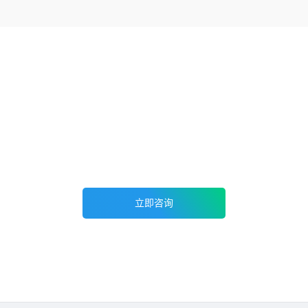
立即联系您的专属顾问
免费咨询桑格云专属顾问，组学无忧一站式解决方案提供商
立即咨询