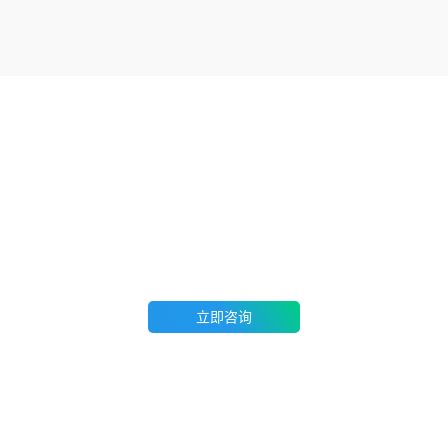
立即联系您的专属顾问
免费咨询桑格云专属顾问，组学无忧一站式解决方案提供商
立即咨询