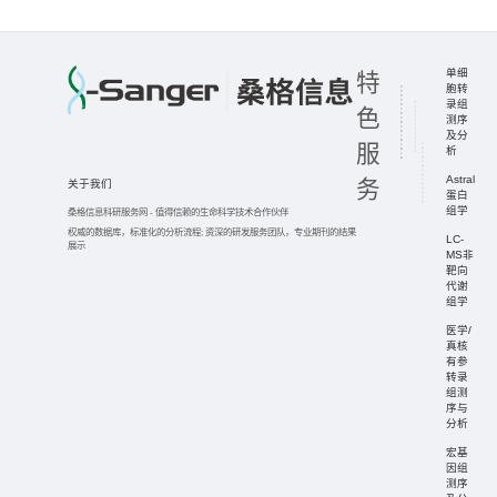
单细
特
胞转
录组
色
测序
及分
服
析
Astral
务
关于我们
蛋白
组学
桑格信息科研服务网
-
值得信赖的生命科学技术合作伙伴
权威的数据库，标准化的分析流程;
资深的研发服务团队，专业期刊的结果
LC-
展示
MS非
靶向
代谢
组学
医学/
真核
有参
转录
组测
序与
分析
宏基
因组
测序