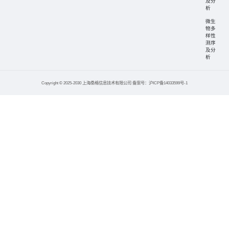
及分
析
微生
物多
样性
测序
及分
析
Copyright © 2025-2030 上海桑格信息技术有限公司 备案号：沪ICP备14033599号-1