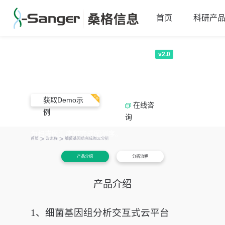
首页
科研产
细菌基因组完成图云分析
v2.0
细菌基因组denovo测序，即从头测
序，指在不依赖任何参考序列的情况
下，对细菌基因组进行测序，利用生
获取Demo示
物信息学手段从头组装得到基因组序

在线咨
例
列。根据最终基因组组装完整程度的
询
不同，将细菌基因组denovo测序分
为扫描图测序和完成图测序。
>
>
首页
云流程
细菌基因组完成图云分析
产品介绍
分析流程
产品介绍
1、
细菌基因组分析交互式云平台